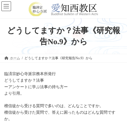
コ
ナ
ン
ビ
テ
ゲ
ン
ー
ツ
シ
へ
ョ
どうしてますか？法事《研究報
ス
ン
キ
に
告No.9》から
ッ
移
プ
動
ホーム
どうしてますか？法事《研究報告No.9》から
臨済宗妙心寺派宗務本所発行
どうしてますか？法事
ーアンケートに学ぶ法事の持ち方ー
より引用。
檀信徒から受ける質問で多いのは、どんなことですか。
檀信徒から受けた質問で、答えに困ったものはどんな質問です
か。