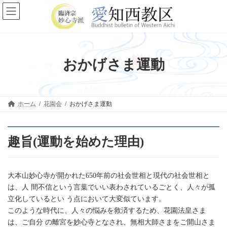
コ
ナ
ン
ビ
テ
ゲ
ン
ー
ツ
シ
へ
ョ
ス
ン
おかげさま運動
キ
に
ッ
移
プ
動
ホーム
花園会
おかげさま運動
趣旨(運動を始めた理由)
大本山妙心寺が開かれた650年前の社会世相と現代の社会世相と
は、人 間不信という言葉でいい表わされているごとく、人々が孤
立化しているとい う点において大変似ています。
このような時代に、人々の悩みを救済するため、花園法皇さま
は、ご自分 の離宮を妙心寺となされ、無相大師さまをご開山さま