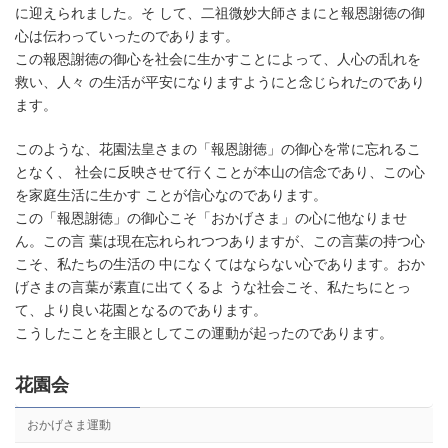
に迎えられました。そ して、二祖微妙大師さまにと報恩謝徳の御
心は伝わっていったのであります。
この報恩謝徳の御心を社会に生かすことによって、人心の乱れを
救い、人々 の生活が平安になりますようにと念じられたのであり
ます。
このような、花園法皇さまの「報恩謝徳」の御心を常に忘れるこ
となく、 社会に反映させて行くことが本山の信念であり、この心
を家庭生活に生かす ことが信心なのであります。
この「報恩謝徳」の御心こそ「おかげさま」の心に他なりませ
ん。この言 葉は現在忘れられつつありますが、この言葉の持つ心
こそ、私たちの生活の 中になくてはならない心であります。おか
げさまの言葉が素直に出てくるよ うな社会こそ、私たちにとっ
て、より良い花園となるのであります。
こうしたことを主眼としてこの運動が起ったのであります。
花園会
おかげさま運動